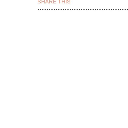
SHARE THIS
| FACEBOOK |
TWITT