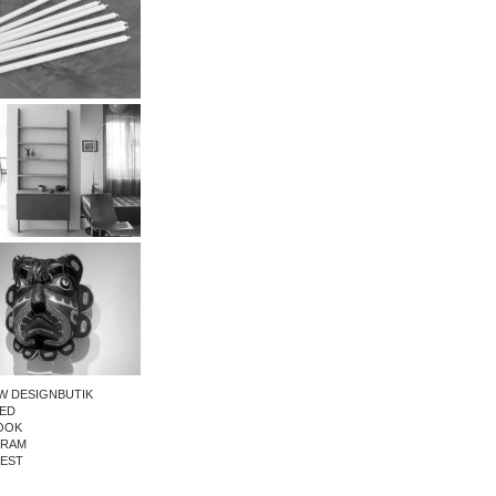
W DESIGNBUTIK
ED
OOK
GRAM
REST