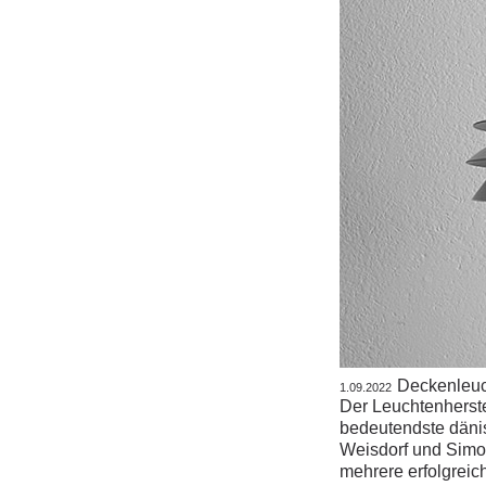
Deckenleuc
1.09.2022
Der Leuchtenherste
bedeutendste dänis
Weisdorf
und Simon
mehrere erfolgreic