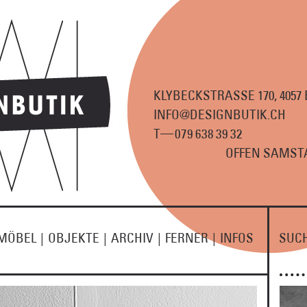
KLYBECKSTRASSE 170, 4057
INFO@DESIGNBUTIK.CH
—
T
07
9
63
8
3
9
3
2
OFFEN SAMSTA
MÖBEL
|
OBJEKTE
|
ARCHIV
|
FERNER
|
INFOS
SUC