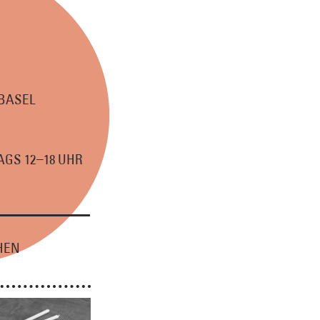
 BASEL
–
GS 12
18 UHR
HEN