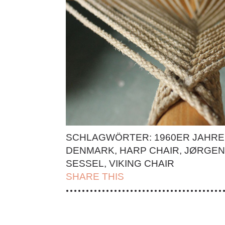
SCHLAGWÖRTER:
1960ER JAHRE
DENMARK
,
HARP CHAIR
,
JØRGEN
SESSEL
,
VIKING CHAIR
SHARE THIS
| FACEBOOK |
TWITT