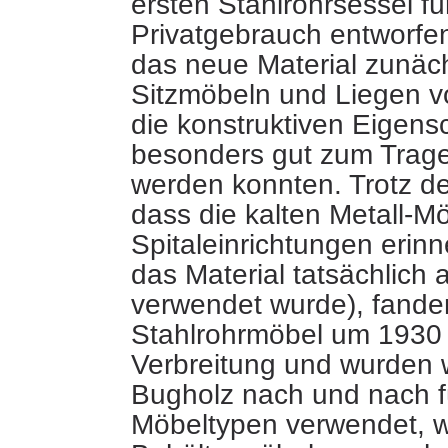
ersten Stahlrohrsessel fü
Privatgebrauch entworfen
das neue Material zunäch
Sitzmöbeln und Liegen
v
die konstruktiven Eigens
besonders gut zum Trag
werden konnten. Trotz de
dass die kalten Metall-M
Spitaleinrichtungen erin
das Material tatsächlich 
verwendet wurde), fande
Stahlrohrmöbel um 1930
Verbreitung und wurden 
Bugholz nach und nach fü
Möbeltypen verwendet, w