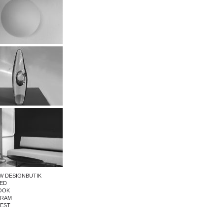
W DESIGNBUTIK
ED
OOK
GRAM
REST