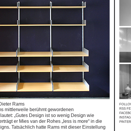
Dieter Rams
FOLLO
RSS FE
ms mittlerweile berühmt gewordenen
FACEB
 lautet: „Gutes Design ist so wenig Design wie
INSTA
erträgt er Mies van der Rohes
„less is more“ in die
PINTE
gns. Tatsächlich hatte Rams mit dieser Einstellung