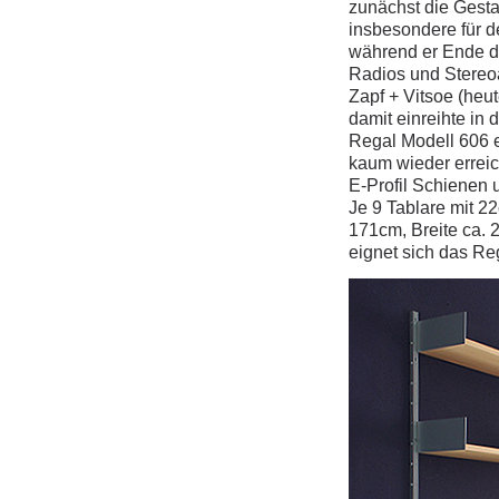
zunächst die Gestal
insbesondere für d
während er Ende de
Radios und Stereoa
Zapf + Vitsoe (heut
damit einreihte i
Regal Modell 606 e
kaum wieder erreic
E-Profil Schienen 
Je 9 Tablare mit 22
171cm, Breite ca.
eignet sich das R