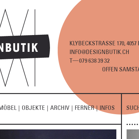
KLYBECKSTRASSE 170, 4057
INFO@DESIGNBUTIK.CH
—
T
07
9
63
8
3
9
3
2
OFFEN SAMSTA
MÖBEL
|
OBJEKTE
|
ARCHIV
|
FERNER
|
INFOS
SUC