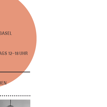
 BASEL
–
GS 12
18 UHR
HEN