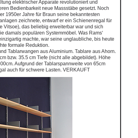
tung elektrischer Apparate revolutioniert und
eren Bedienbarkeit neue Massstäbe gesetzt. Noch
r 1950er Jahre für Braun seine bekanntesten
nlagen zeichnete, entwarf er ein Schienenregal für
e Vitsoe), das beliebig erweiterbar war und sich
n die damals populären Systemmöbel. Was Rams‘
inzigartig machte, war seine unglaubliche, bis heute
hte formale Reduktion.
und Tablarwangen aus Aluminium. Tablare aus Ahorn.
cm bzw. 35.5 cm Tiefe (nicht alle abgebildet). Höhe
 200cm. Aufgrund der Tablarspannweite von 65cm
egal auch für schwere Lasten. VERKAUFT