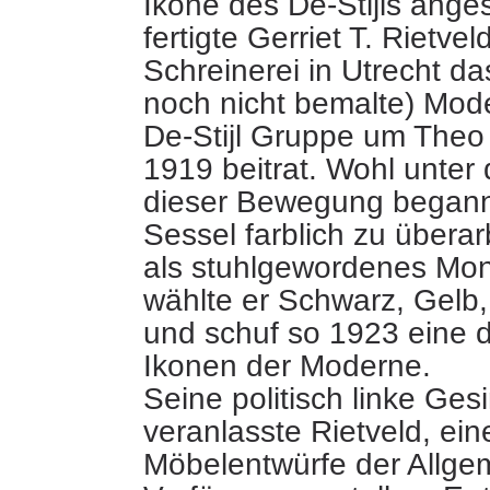
Ikone des De-Stijls ange
fertigte Gerriet T. Rietvel
Schreinerei in Utrecht da
noch nicht bemalte) Mode
De-Stijl Gruppe um The
1919 beitrat. Wohl unter
dieser Bewegung begann
Sessel farblich zu überar
als stuhlgewordenes Mon
wählte er Schwarz, Gelb,
und schuf so 1923 eine 
Ikonen der Moderne.
Seine politisch linke Ge
veranlasste Rietveld, eine
Möbelentwürfe der Allgem