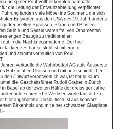
n und später Poul Volther konnten namhafte
für die Leitung der Entwurfsabteilung verpflichtet
 Führung fanden viele Möbel ins Sortiment, die sich
Shaker-Entwürfen aus den USA des 19. Jahrhunderts
us gedrechselten Sprossen, Stäben und Pfosten
n Stühle und Sessel waren frei von Ornamenten
hres engen Bezugs zu traditionellen
n gut in die Nachkriegsmoderne. Der hier
 lackierte Schaukelstuhl ist mit einem
ert und stammt vermutlich von Poul
FT
r Jahren verkaufte die Wohnbedarf AG aufs Äusserste
aus Holz in allen Grössen und mit unterschiedlichen
ür den Entwurf verantwortlich war, ist heute kaum
zumal die Geschäftsführer Rudolf Graber in Zürich
 in Basel ab der zweiten Hälfte der dreissiger Jahre
nder unterschiedliche Werksentwürfe lanciert zu
r hier angebotene Beistelltisch ist aus schwarz
ertem Birkenholz und mit einer schwarzen Glasplatte
0.–