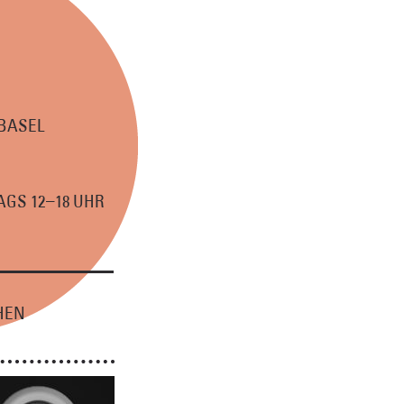
 BASEL
–
GS 12
18 UHR
HEN