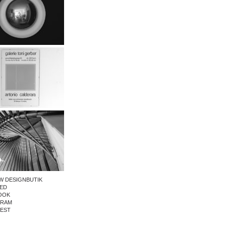
W DESIGNBUTIK
ED
OOK
GRAM
REST