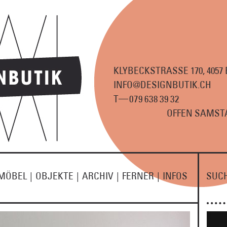
KLYBECKSTRASSE 170, 4057
INFO@DESIGNBUTIK.CH
—
T
07
9
63
8
3
9
3
2
OFFEN SAMSTA
MÖBEL
|
OBJEKTE
|
ARCHIV
|
FERNER
|
INFOS
SUC