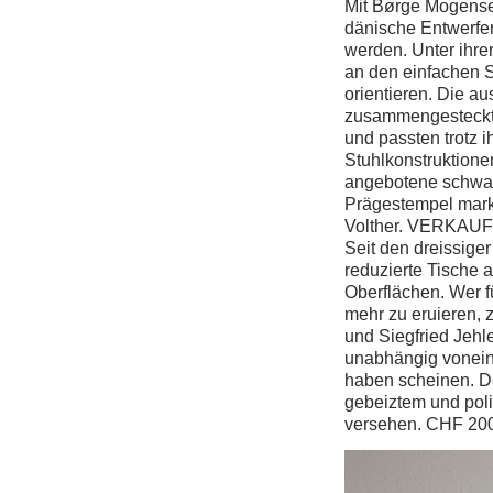
Mit Børge Mogense
dänische Entwerfer 
werden. Unter ihrer
an den einfachen 
orientieren. Die a
zusammengesteckte
und passten trotz i
Stuhlkonstruktione
angebotene schwarz
Prägestempel marki
Volther. VERKAU
Seit den dreissige
reduzierte Tische 
Oberflächen. Wer f
mehr zu eruieren, 
und Siegfried Jehle
unabhängig voneina
haben scheinen. De
gebeiztem und poli
versehen. CHF 20