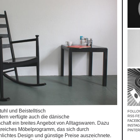
uhl und Beistelltisch
FOLLO
ern verfügte auch die dänische
RSS FE
FACEB
aft ein breites Angebot von Alltagswaren. Dazu
INSTA
greiches
Möbelprogramm, das sich durch
PINTE
chlichtes Design und günstige Preise auszeichnete.