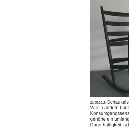
Schaukelst
21.05.2015
Wie in andern Länd
Konsumgenossensch
gehörte ein umfan
Dauerhaftigkeit, s