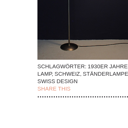
SCHLAGWÖRTER:
1930ER JAHRE
LAMP
,
SCHWEIZ
,
STÄNDERLAMP
SWISS DESIGN
SHARE THIS
| FACEBOOK |
TWITT