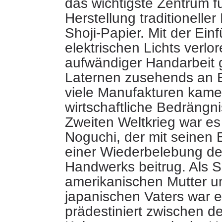
das wichtigste Zentrum fü
Herstellung traditionelle
Shoji-Papier. Mit
der Ein
elektrischen Lichts verlor
aufwändiger Handarbeit g
Laternen zusehends an 
viele Manufakturen kame
wirtschaftliche Bedrängn
Zweiten Weltkrieg war e
Noguchi, der mit seinen 
einer Wiederbelebung des
Handwerks beitrug. Als S
amerikanischen Mutter u
japanischen Vaters war e
prädestiniert zwischen d