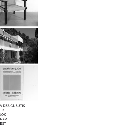
W DESIGNBUTIK
ED
OOK
GRAM
REST