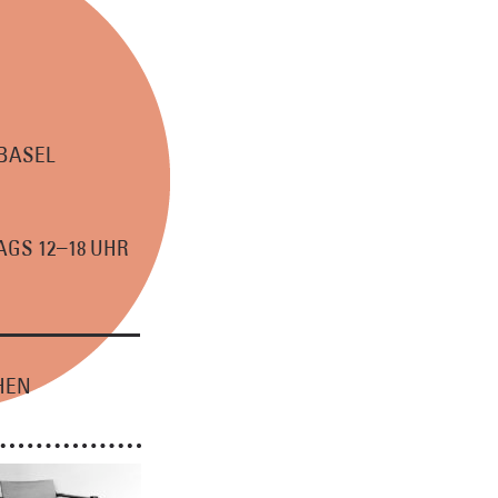
 BASEL
–
GS 12
18 UHR
HEN