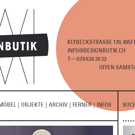
KLYBECKSTRASSE 170, 4057
INFO@DESIGNBUTIK.CH
—
T
07
9
63
8
3
9
3
2
OFFEN SAMSTA
MÖBEL
|
OBJEKTE
|
ARCHIV
|
FERNER
|
INFOS
SUC