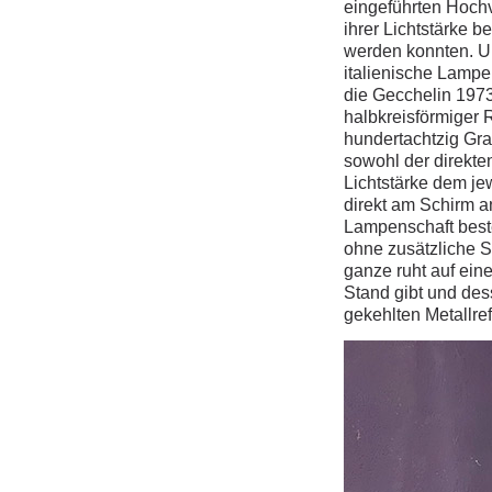
eingeführten Hochv
ihrer Lichtstärke b
werden konnten. Un
italienische Lampe
die Gecchelin 1973
halbkreisförmiger 
hundertachtzig Gr
sowohl der direkte
Lichtstärke dem je
direkt am Schirm 
Lampenschaft beste
ohne zusätzliche S
ganze ruht auf ei
Stand gibt und des
gekehlten Metallre