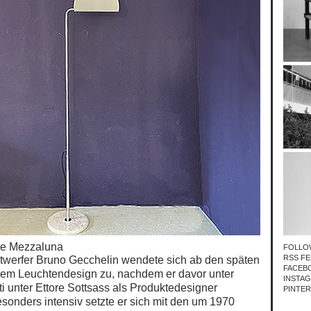
te Mezzaluna
FOLLO
RSS FE
ntwerfer Bruno Gecchelin wendete sich ab den späten
FACEB
dem Leuchtendesign zu, nachdem er davor unter
INSTA
i unter Ettore Sottsass
als Produktedesigner
PINTE
esonders intensiv setzte er sich mit den um 1970