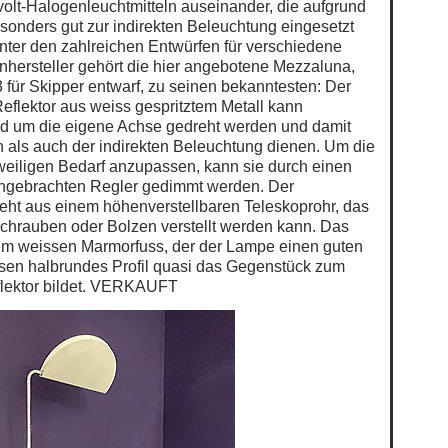
olt-Halogenleuchtmitteln auseinander, die aufgrund
esonders gut zur indirekten Beleuchtung eingesetzt
ter den zahlreichen Entwürfen für verschiedene
nhersteller gehört die hier angebotene Mezzaluna,
 für Skipper entwarf, zu seinen bekanntesten: Der
Reflektor aus weiss gespritztem Metall kann
ad um die eigene Achse gedreht werden und damit
n als auch der indirekten Beleuchtung dienen. Um die
weiligen Bedarf anzupassen, kann sie durch einen
angebrachten Regler gedimmt werden. Der
ht aus einem höhenverstellbaren Teleskoprohr, das
chrauben oder Bolzen verstellt werden kann. Das
nem weissen Marmorfuss, der der Lampe einen guten
sen halbrundes Profil quasi das Gegenstück zum
flektor bildet. VERKAUFT