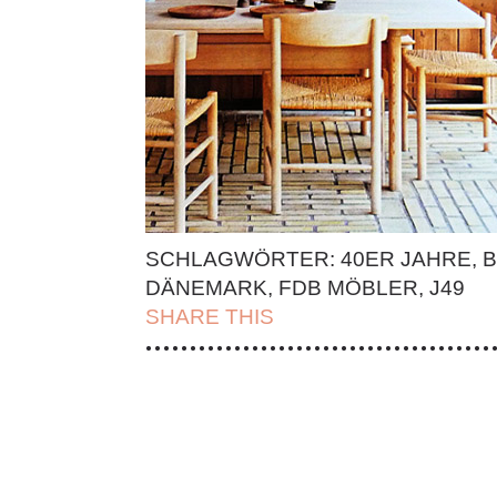
SCHLAGWÖRTER:
40ER JAHRE
,
B
DÄNEMARK
,
FDB MÖBLER
,
J49
SHARE THIS
| FACEBOOK |
TWITT