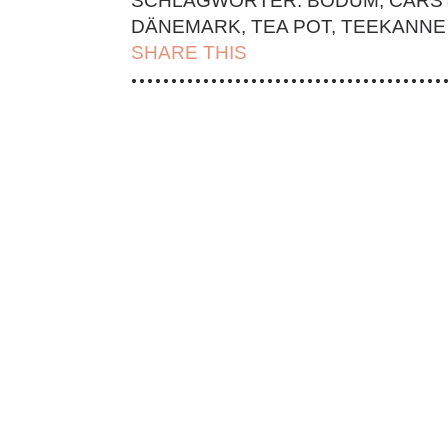
SCHLAGWÖRTER:
BODUM
,
CARS
DÄNEMARK
,
TEA POT
,
TEEKANNE
SHARE THIS
| FACEBOOK |
TWITT