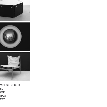
W DESIGNBUTIK
ED
OOK
GRAM
REST