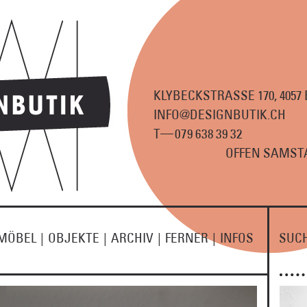
KLYBECKSTRASSE 170, 4057
INFO@DESIGNBUTIK.CH
—
T
07
9
63
8
3
9
3
2
OFFEN SAMSTA
MÖBEL
|
OBJEKTE
|
ARCHIV
|
FERNER
|
INFOS
SUC