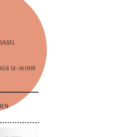
 BASEL
–
GS 12
18 UHR
HEN