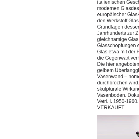
italienischen Gesch
modernen Glasdesi
europäischer Glasku
den Werkstoff Glas,
Grundlagen dessen 
Jahrhunderts zur Z
gleichnamige Glasb
Glasschöpfungen e
Glas etwa mit der 
die Gegenwart verh
Die hier angeboten
gelbem Überfanggla
Vasenwand – nomen
durchbrochen wird,
skulpturale Wirkun
Vasenboden. Dokume
Vetri. I. 1950-196
VERKAUFT