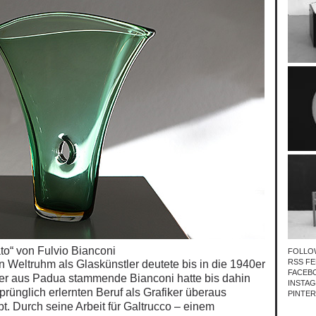
to“ von Fulvio Bianconi
FOLLO
RSS FE
n Weltruhm als Glaskünstler deutete bis in die 1940er
FACEB
Der aus Padua stammende Bianconi hatte bis dahin
INSTA
prünglich erlernten
Beruf als Grafiker überaus
PINTE
t. Durch seine Arbeit für Galtrucco – einem