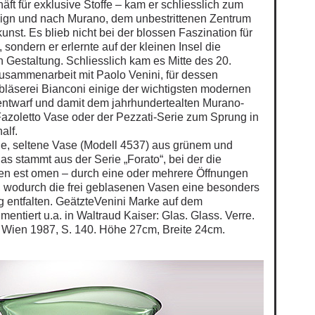
äft für exklusive Stoffe – kam er schliesslich zum
gn und nach Murano, dem unbestrittenen Zentrum
nst. Es blieb nicht bei der blossen Faszination für
 sondern er erlernte auf der kleinen Insel die
Gestaltung. Schliesslich kam es Mitte des 20.
usammenarbeit mit Paolo Venini, für dessen
läserei Bianconi einige der wichtigsten modernen
ntwarf und damit dem jahrhundertealten Murano-
Fazoletto Vase oder der Pezzati-Serie zum Sprung in
alf.
e, seltene Vase (Modell 4537) aus grünem und
s stammt aus der Serie „Forato“, bei der die
 est omen – durch eine oder mehrere Öffnungen
 wodurch die frei geblasenen Vasen eine besonders
g entfalten. GeätzteVenini Marke auf dem
ntiert u.a. in Waltraud Kaiser: Glas. Glass. Verre.
0. Wien 1987, S. 140. Höhe 27cm, Breite 24cm.