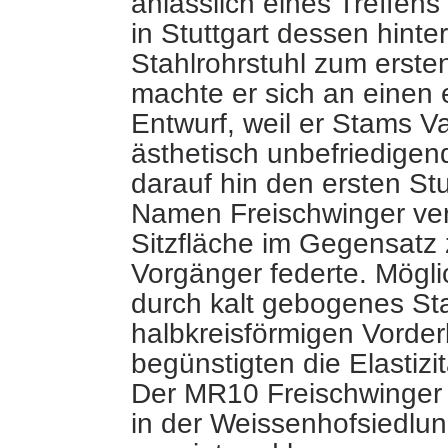
anlässlich eines Treffens
in Stuttgart dessen hinte
Stahlrohrstuhl zum erste
machte er sich an einen
Entwurf, weil er Stams Va
ästhetisch unbefriedigend
darauf hin den ersten Stu
Namen Freischwinger ver
Sitzfläche im Gegensatz
Vorgänger federte. Mögl
durch kalt gebogenes Sta
halbkreisförmigen Vorde
begünstigten die Elastizit
Der MR10 Freischwinger 
in der Weissenhofsiedlung