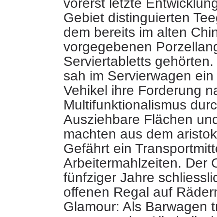
vorerst letzte Entwicklu
Gebiet distinguierten
Tee
dem bereits im alten Ch
vorgegebenen Porzellan
Serviertabletts gehörten
sah im Servierwagen ein
Vehikel ihre Forderung n
Multifunktionalismus dur
Ausziehbare Flächen un
machten aus dem aristok
Gefährt ein Transportmitte
Arbeitermahlzeiten. Der 
fünfziger Jahre schliessl
offenen Regal auf Räder
Glamour: Als Barwagen tr