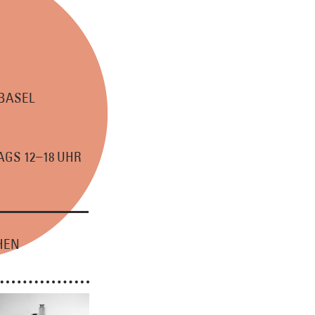
 BASEL
–
GS 12
18 UHR
HEN