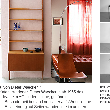
l von Dieter Waeckerlin
FOLLO
RSS FE
ürfen, mit denen Dieter Waeckerlin ab 1955 das
FACEB
 Idealheim AG modernisierte, gehörte ein
INSTA
sen
Besonderheit bestand
nebst der
aufs
Wesentliche
PINTE
en Erscheinung auf Seitenwänden, die im unteren