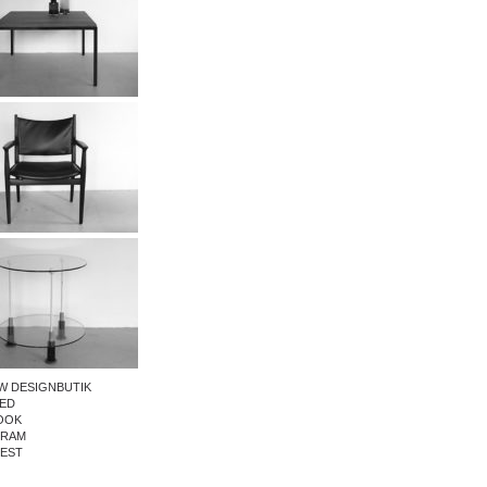
W DESIGNBUTIK
ED
OOK
GRAM
REST