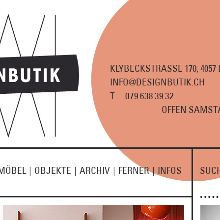
KLYBECKSTRASSE 170, 4057
INFO@DESIGNBUTIK.CH
—
T
07
9
63
8
3
9
3
2
OFFEN SAMSTA
MÖBEL
|
OBJEKTE
|
ARCHIV
|
FERNER
|
INFOS
SUC