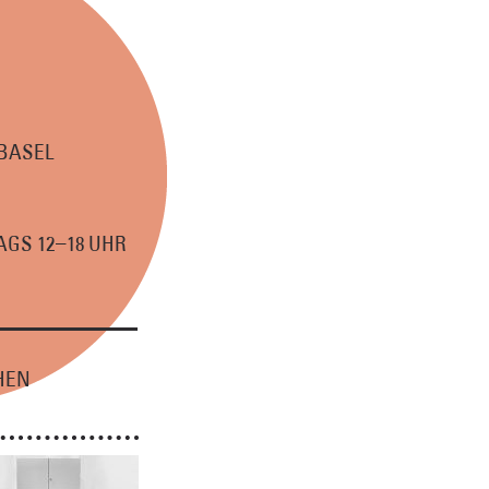
 BASEL
–
GS 12
18 UHR
HEN