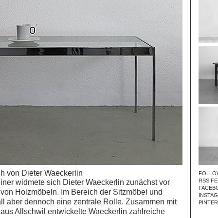
sch von Dieter Waeckerlin
FOLLO
RSS FE
einer widmete sich Dieter Waeckerlin zunächst vor
FACEB
 von Holzmöbeln. Im Bereich der Sitzmöbel und
INSTA
ll aber
dennoch
eine zentrale Rolle. Zusammen mit
PINTE
aus Allschwil entwickelte Waeckerlin zahlreiche