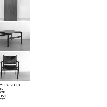
W DESIGNBUTIK
ED
OOK
GRAM
REST