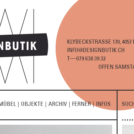
KLYBECKSTRASSE 170, 4057
INFO@DESIGNBUTIK.CH
—
T
07
9
63
8
3
9
3
2
OFFEN SAMSTA
MÖBEL
|
OBJEKTE
|
ARCHIV
|
FERNER
|
INFOS
SUC