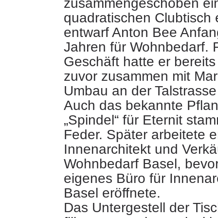
zusammengeschoben ei
quadratischen Clubtisch
entwarf Anton Bee Anfa
Jahren für Wohnbedarf. 
Geschäft hatte er bereit
zuvor
zusammen mit Marc
Umbau an der Talstrass
Auch das bekannte Pfla
„Spindel“ für Eternit sta
Feder. Später arbeitete e
Innenarchitekt und Verkäu
Wohnbedarf Basel, bevor
eigenes Büro für Innenarc
Basel eröffnete.
Das Untergestell der Tis