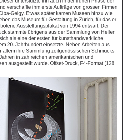
Dieser unterstützte ihn auch in der frühen Phase der
und verschaffte ihm erste Aufträge von grossen Firmen
 Ciba-Geigy. Etwas später kamen Museen hinzu wie
 eben das Museum für Gestaltung in Zürich, für das er
botene Ausstellungsplakat von 1994 entwarf. Der
uck stammte übrigens aus der Sammlung von Hellen
 sich als eine der ersten für kunsthandwerkliche
m 20. Jahrhundert einsetzte. Neben Arbeiten aus
or allem ihre Sammlung zeitgenössischen Schmucks,
Jahren in zahlreichen amerikanischen und
n ausgestellt wurde. Offset-Druck, F4-Format (128
–