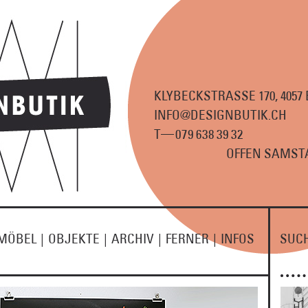
KLYBECKSTRASSE 170, 4057
INFO@DESIGNBUTIK.CH
—
T
07
9
63
8
3
9
3
2
OFFEN SAMSTA
MÖBEL
|
OBJEKTE
|
ARCHIV
|
FERNER
|
INFOS
SUC