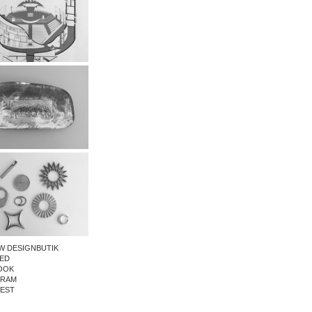
W DESIGNBUTIK
ED
OOK
GRAM
REST