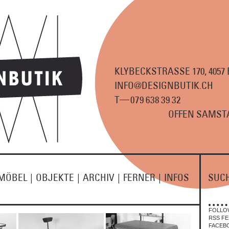
KLYBECKSTRASSE 170, 4057
INFO@DESIGNBUTIK.CH
—
T
07
9
63
8
3
9
3
2
OFFEN SAMSTA
MÖBEL
|
OBJEKTE
|
ARCHIV
|
FERNER
|
INFOS
SUC
FOLLO
RSS FE
FACEB