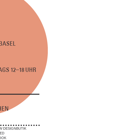
 BASEL
–
GS 12
18 UHR
HEN
W DESIGNBUTIK
ED
OOK