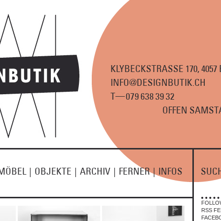
KLYBECKSTRASSE 170, 4057
INFO@DESIGNBUTIK.CH
—
T
07
9
63
8
3
9
3
2
OFFEN SAMSTA
MÖBEL
|
OBJEKTE
|
ARCHIV
|
FERNER
|
INFOS
SUC
FOLLO
RSS FE
FACEB