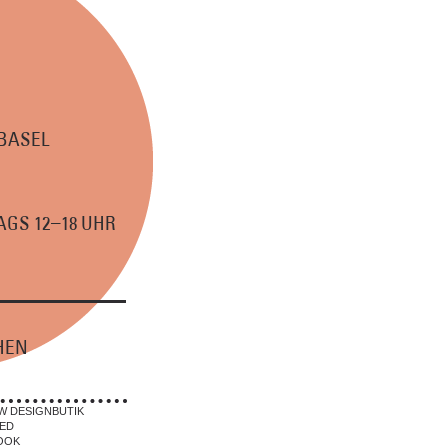
 BASEL
–
GS 12
18 UHR
HEN
W DESIGNBUTIK
ED
OOK