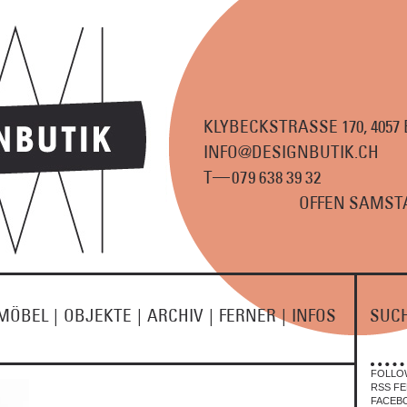
KLYBECKSTRASSE 170, 4057
INFO@DESIGNBUTIK.CH
—
T
07
9
63
8
3
9
3
2
OFFEN SAMSTA
MÖBEL
|
OBJEKTE
|
ARCHIV
|
FERNER
|
INFOS
SUC
FOLLO
RSS FE
FACEB