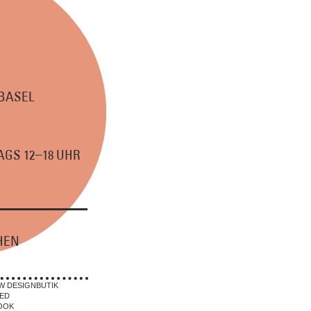
 BASEL
–
GS 12
18 UHR
HEN
W DESIGNBUTIK
ED
OOK