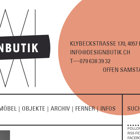
KLYBECKSTRASSE 170, 4057
INFO@DESIGNBUTIK.CH
—
T
07
9
63
8
3
9
3
2
OFFEN SAMSTA
MÖBEL
|
OBJEKTE
|
ARCHIV
|
FERNER
|
INFOS
SUC
FOLLO
RSS FE
FACEB