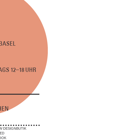
 BASEL
–
GS 12
18 UHR
HEN
W DESIGNBUTIK
ED
OOK