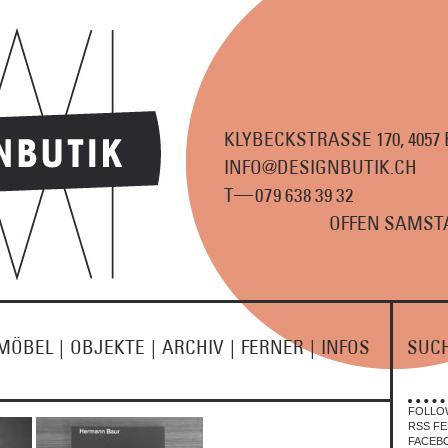
KLYBECKSTRASSE 170, 4057
INFO@DESIGNBUTIK.CH
—
T
07
9
63
8
3
9
3
2
OFFEN SAMSTA
MÖBEL
|
OBJEKTE
|
ARCHIV
|
FERNER
|
INFOS
SUC
FOLLO
RSS FE
FACEB