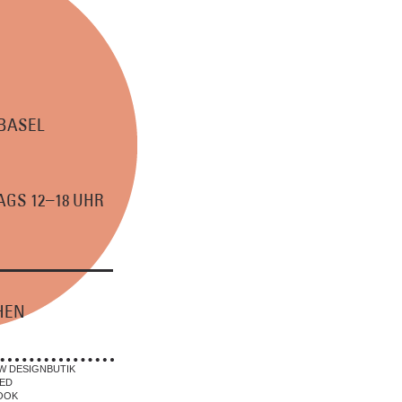
 BASEL
–
GS 12
18 UHR
HEN
W DESIGNBUTIK
ED
OOK