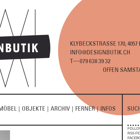
KLYBECKSTRASSE 170, 4057
INFO@DESIGNBUTIK.CH
—
T
07
9
63
8
3
9
3
2
OFFEN SAMSTA
MÖBEL
|
OBJEKTE
|
ARCHIV
|
FERNER
|
INFOS
SUC
FOLLO
RSS FE
FACEB