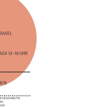
 BASEL
–
GS 12
18 UHR
HEN
W DESIGNBUTIK
ED
OOK