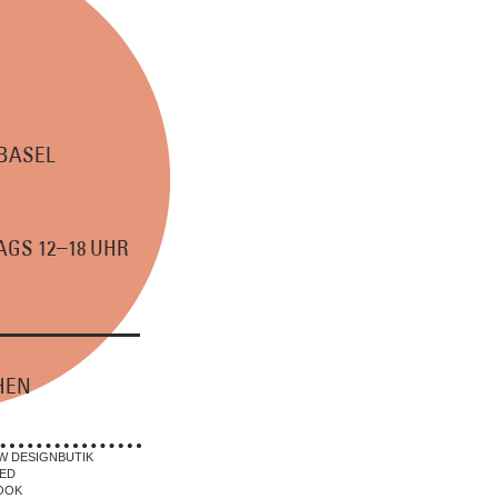
 BASEL
–
GS 12
18 UHR
HEN
W DESIGNBUTIK
ED
OOK