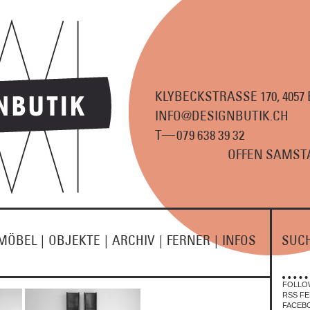
KLYBECKSTRASSE 170, 4057
INFO@DESIGNBUTIK.CH
—
T
07
9
63
8
3
9
3
2
OFFEN SAMSTA
MÖBEL
|
OBJEKTE
|
ARCHIV
|
FERNER
|
INFOS
SUC
FOLLO
RSS FE
FACEB