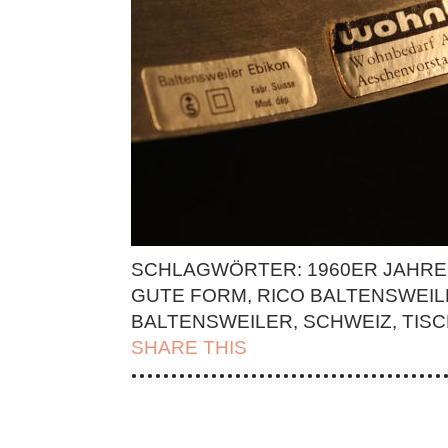
SCHLAGWÖRTER:
1960ER JAHRE
GUTE FORM
,
RICO BALTENSWEIL
BALTENSWEILER
,
SCHWEIZ
,
TIS
SHARE THIS
| FACEBOOK |
TWITT