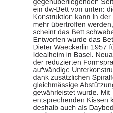
gegenüberliegenden Seit
ein dw-Bett von unten: d
Konstruktion kann
in der 
mehr
übertroffen werden
scheint das Bett schwebe
Entworfen wurde das Bett
Dieter Waeckerlin 1957 f
Idealheim in Basel. Neua
der reduzierten Formspr
aufwändige Unterkonstruk
dank zusätzlichen Spiral
gleichmässige Abstützun
gewährleistet wurde. Mit
entsprechenden Kissen k
deshalb auch als Daybe