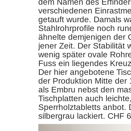
dem Namen des Erfinders
verschiedenen Einrastm
getauft wurde.
Damals wa
Stahlrohrprofile noch ru
ähnelte demjenigen der 
jener Zeit. Der Stabilitä
wenig später ovale Rohre
Fuss ein liegendes Kreu
Der hier angebotene Tis
der Produktion Mitte der
als Embru nebst den ma
Tischplatten auch leicht
Sperrholztabletts anbot. 
silbergrau lackiert. CHF 