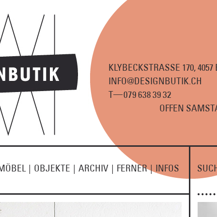
KLYBECKSTRASSE 170, 4057
INFO@DESIGNBUTIK.CH
—
T
07
9
63
8
3
9
3
2
OFFEN SAMSTA
MÖBEL
|
OBJEKTE
|
ARCHIV
|
FERNER
|
INFOS
SUC