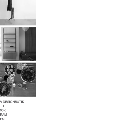
W DESIGNBUTIK
ED
OOK
GRAM
REST