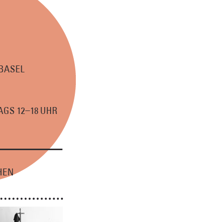
 BASEL
–
GS 12
18 UHR
HEN