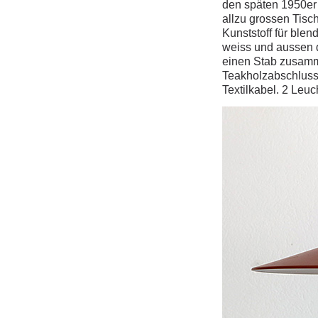
den späten 1950er 
allzu grossen Tisc
Kunststoff für blend
weiss und aussen d
einen Stab zusamm
Teakholzabschluss 
Textilkabel. 2 Le