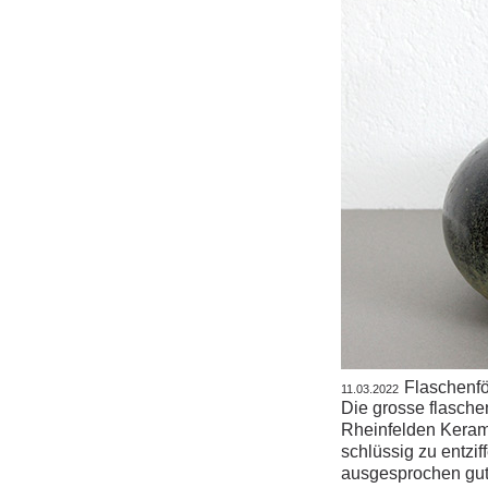
Flaschenf
11.03.2022
Die grosse flasch
Rheinfelden Kerami
schlüssig zu entzif
ausgesprochen gut