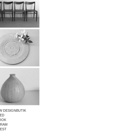
W DESIGNBUTIK
ED
OOK
GRAM
REST