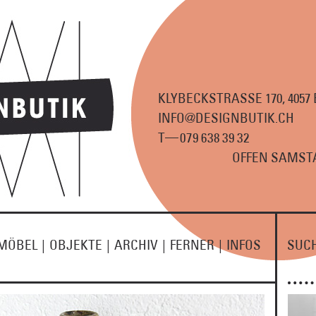
KLYBECKSTRASSE 170, 4057
INFO@DESIGNBUTIK.CH
—
T
07
9
63
8
3
9
3
2
OFFEN SAMSTA
MÖBEL
|
OBJEKTE
|
ARCHIV
|
FERNER
|
INFOS
SUC