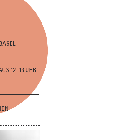
 BASEL
–
GS 12
18 UHR
HEN