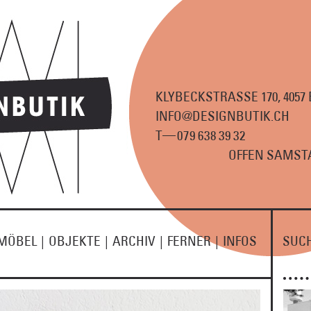
KLYBECKSTRASSE 170, 4057
INFO@DESIGNBUTIK.CH
—
T
07
9
63
8
3
9
3
2
OFFEN SAMSTA
MÖBEL
|
OBJEKTE
|
ARCHIV
|
FERNER
|
INFOS
SUC