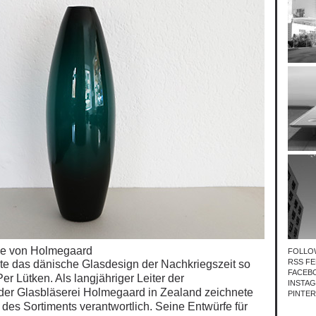
e von Holmegaard
FOLLO
RSS FE
e das dänische Glasdesign der Nachkriegszeit so
FACEB
r Lütken. Als langjähriger Leiter der
INSTA
 der Glasbläserei Holmegaard in Zealand
zeichnete
PINTE
l des Sortiments verantwortlich. Seine Entwürfe für