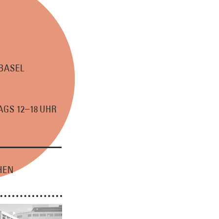
 BASEL
–
GS 12
18 UHR
HEN