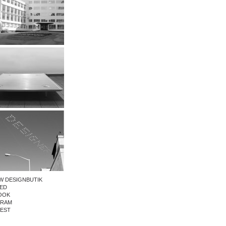
W DESIGNBUTIK
ED
OOK
GRAM
REST