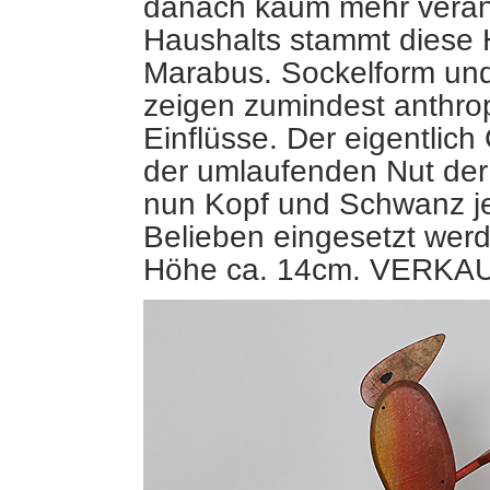
danach kaum mehr verän
Haushalts stammt diese H
Marabus. Sockelform
und
zeigen zumindest anthr
Einflüsse. Der eigentlich
der umlaufenden Nut der F
nun Kopf und Schwanz j
Belieben eingesetzt wer
Höhe ca. 14cm. VERKA