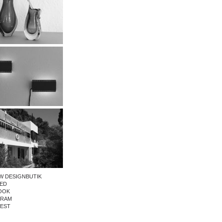
W DESIGNBUTIK
ED
OOK
GRAM
REST