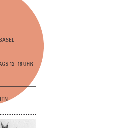
 BASEL
–
GS 12
18 UHR
HEN