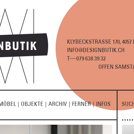
KLYBECKSTRASSE 170, 4057
INFO@DESIGNBUTIK.CH
—
T
07
9
63
8
3
9
3
2
OFFEN SAMSTA
MÖBEL
|
OBJEKTE
|
ARCHIV
|
FERNER
|
INFOS
SUC