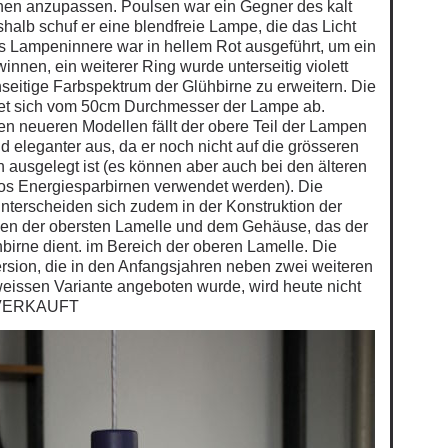
nen anzupassen. Poulsen war ein Gegner des kalt
halb schuf er eine blendfreie Lampe, die das Licht
Das Lampeninnere war in hellem Rot ausgeführt, um ein
nnen, ein weiterer Ring wurde unterseitig violett
nseitige Farbspektrum der Glühbirne zu erweitern. Die
tet sich vom 50cm Durchmesser der Lampe ab.
n neueren Modellen fällt der obere Teil der Lampen
d eleganter aus, da er noch nicht auf die grösseren
ausgelegt ist (es können aber auch bei den älteren
os Energiesparbirnen verwendet werden). Die
nterscheiden sich zudem in der Konstruktion der
en der obersten Lamelle und dem Gehäuse, das der
irne dient. im Bereich der oberen Lamelle. Die
rsion, die in den Anfangsjahren neben zwei weiteren
eissen Variante angeboten wurde, wird heute nicht
. VERKAUFT