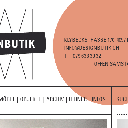
KLYBECKSTRASSE 170, 4057
INFO@DESIGNBUTIK.CH
—
T
07
9
63
8
3
9
3
2
OFFEN SAMSTA
MÖBEL
|
OBJEKTE
|
ARCHIV
|
FERNER
|
INFOS
SUC