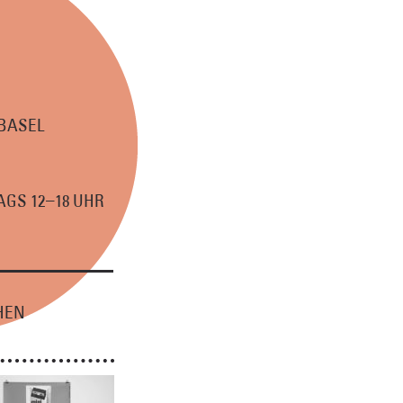
 BASEL
–
GS 12
18 UHR
HEN