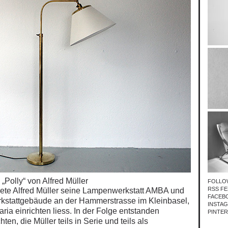
„Polly“ von Alfred Müller
FOLLO
RSS FE
dete Alfred Müller seine Lampenwerkstatt AMBA und
FACEB
rkstattgebäude an der Hammerstrasse im Kleinbasel,
INSTA
aria
einrichten liess. In der Folge entstanden
PINTE
en, die Müller teils in Serie und teils als