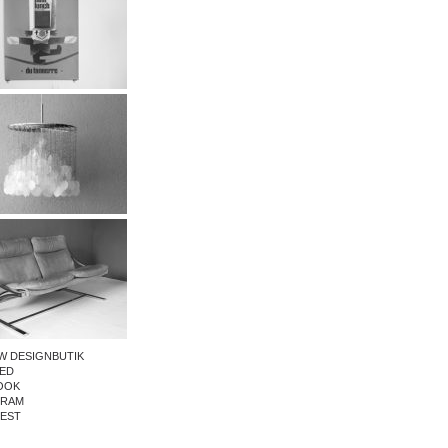
W DESIGNBUTIK
ED
OOK
GRAM
REST