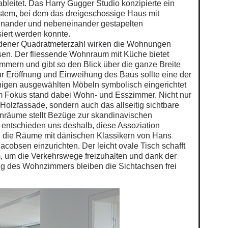
ableitet. Das Harry Gugger Studio konzipierte ein
stem, bei dem das dreigeschossige Haus mit
einander und nebeneinander gestapelten
iert werden konnte.
idener Quadratmeterzahl wirken die Wohnungen
en. Der fliessende Wohnraum mit Küche bietet
mmern und gibt so den Blick über die ganze Breite
ur Eröffnung und Einweihung des Baus sollte eine der
igen ausgewählten Möbeln symbolisch eingerichtet
m Fokus stand dabei Wohn- und Esszimmer. Nicht nur
 Holzfassade, sondern auch das allseitig sichtbare
enräume stellt Bezüge zur skandinavischen
r entschieden uns deshalb, diese Assoziation
d die Räume mit dänischen Klassikern von Hans
cobsen einzurichten. Der leicht ovale Tisch schafft
 um die Verkehrswege freizuhalten und dank der
ng des Wohnzimmers bleiben die Sichtachsen frei