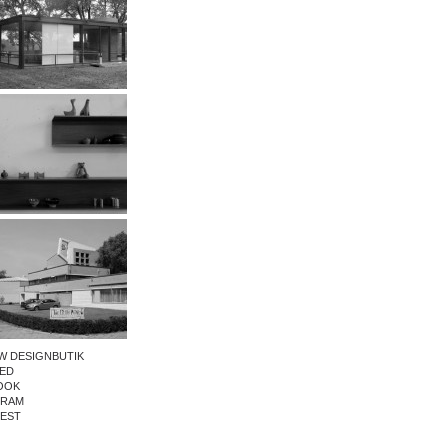
W DESIGNBUTIK
ED
OOK
GRAM
REST