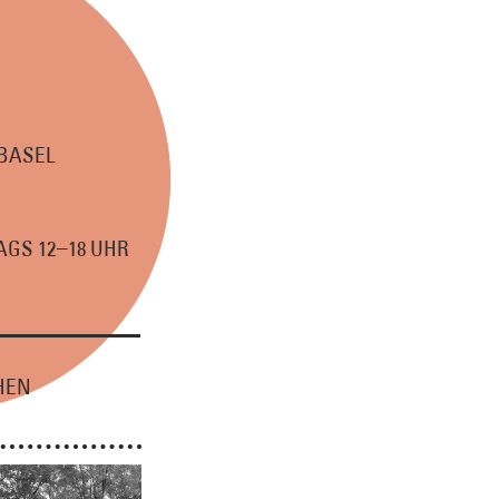
 BASEL
–
GS 12
18 UHR
HEN