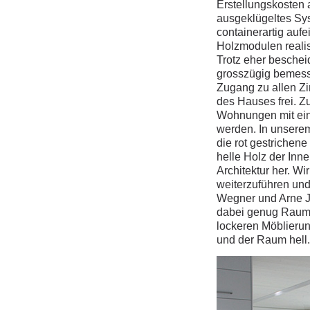
Erstellungskosten 
ausgeklügeltes Sy
containerartig auf
Holzmodulen realis
Trotz eher besche
grosszügig bemess
Zugang zu allen Zi
des Hauses frei. Z
Wohnungen mit ein
werden. In unsere
die rot gestrichene
helle Holz der Inn
Architektur her. Wi
weiterzuführen un
Wegner und Arne Ja
dabei genug Raum,
lockeren Möblieru
und der Raum hell.