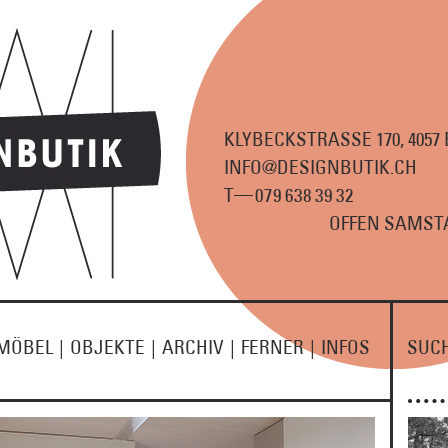
KLYBECKSTRASSE 170, 4057
INFO@DESIGNBUTIK.CH
—
T
07
9
63
8
3
9
3
2
OFFEN SAMSTA
MÖBEL
|
OBJEKTE
|
ARCHIV
|
FERNER
|
INFOS
SUC