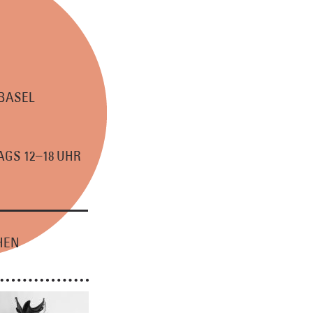
 BASEL
–
GS 12
18 UHR
HEN