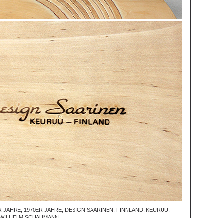
R JAHRE
,
1970ER JAHRE
,
DESIGN SAARINEN
,
FINNLAND
,
KEURUU
,
WILHELM SCHAUMANN