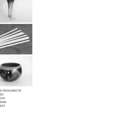
W DESIGNBUTIK
ED
OOK
GRAM
REST