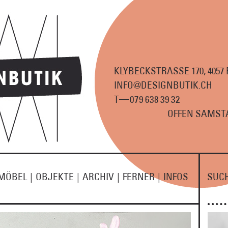
KLYBECKSTRASSE 170, 4057
INFO@DESIGNBUTIK.CH
—
T
07
9
63
8
3
9
3
2
OFFEN SAMSTA
MÖBEL
|
OBJEKTE
|
ARCHIV
|
FERNER
|
INFOS
SUC