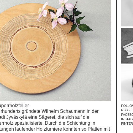
perrholzteller
FOLLO
RSS FE
hrhunderts gründete Wilhelm Schaumann in der
FACEB
adt Jyväskylä eine Sägerei, die sich auf die
INSTA
rrholz spezialisierte. Durch die Schichtung
in
PINTE
ungen laufender Holzfurniere konnten so Platten mit