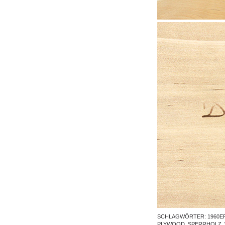
SCHLAGWÖRTER:
1960E
PLYWOOD
,
SPERRHOLZ
,