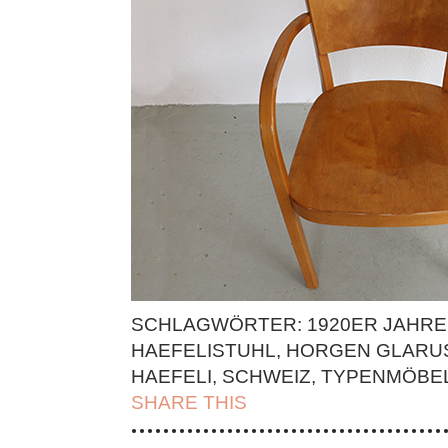
SCHLAGWÖRTER:
1920ER JAHRE
HAEFELISTUHL
,
HORGEN GLARU
HAEFELI
,
SCHWEIZ
,
TYPENMÖBE
SHARE THIS
| FACEBOOK |
TWITT