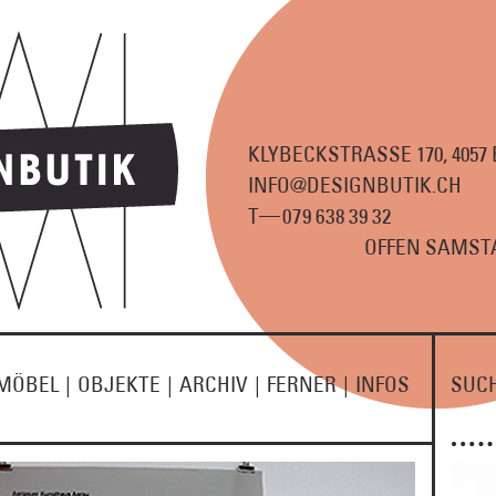
KLYBECKSTRASSE 170, 4057
INFO@DESIGNBUTIK.CH
—
T
07
9
63
8
3
9
3
2
OFFEN SAMSTA
MÖBEL
|
OBJEKTE
|
ARCHIV
|
FERNER
|
INFOS
SUC