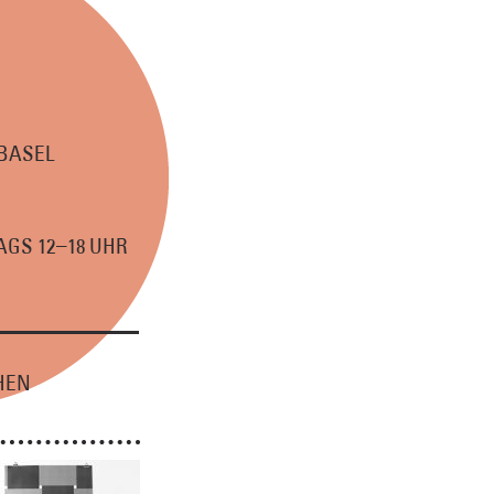
 BASEL
–
GS 12
18 UHR
HEN