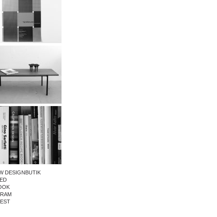
W DESIGNBUTIK
ED
OOK
GRAM
REST