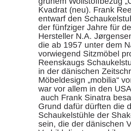
grünem Wollstoffbezug „C
Kvadrat (neu). Frank Re
entwarf den Schaukelstuh
der fünfziger Jahre für 
Hersteller N.A. Jørgense
die ab 1957 unter dem 
vorwiegend Sitzmöbel pro
Reenskaugs Schaukelstu
in der dänischen Zeitschri
Möbeldesign „mobilia“ vor
war vor allem in den USA 
auch Frank Sinatra besa
Grund dafür dürften die 
Schaukelstühle der Sha
sein, die der dänischen V