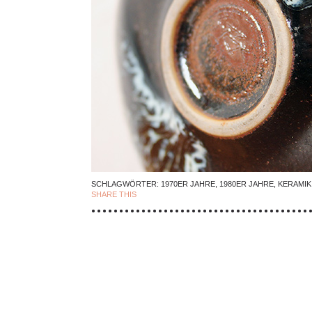
SCHLAGWÖRTER:
1970ER JAHRE
,
1980ER JAHRE
,
KERAMIK
SHARE THIS
| FACEBOOK |
TWITTER |
EMAIL