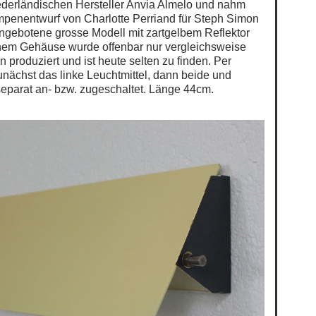
ederländischen Hersteller Anvia Almelo und nahm
penentwurf von Charlotte Perriand für Steph Simon
ngebotene grosse Modell mit zartgelbem Reflektor
enem Gehäuse wurde offenbar nur vergleichsweise
 produziert und ist heute selten zu finden. Per
unächst das linke Leuchtmittel, dann beide und
 separat an- bzw. zugeschaltet. Länge 44cm.