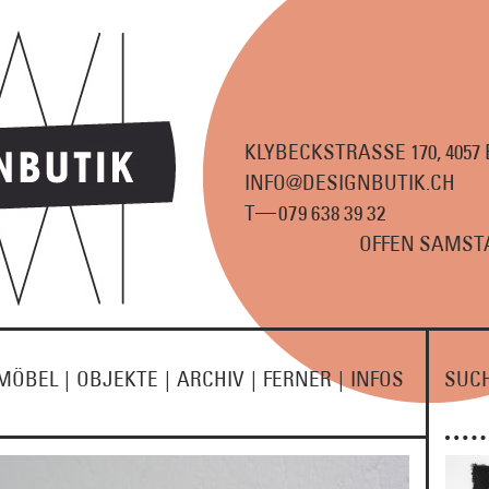
KLYBECKSTRASSE 170, 4057
INFO@DESIGNBUTIK.CH
—
T
07
9
63
8
3
9
3
2
OFFEN SAMSTA
MÖBEL
|
OBJEKTE
|
ARCHIV
|
FERNER
|
INFOS
SUC