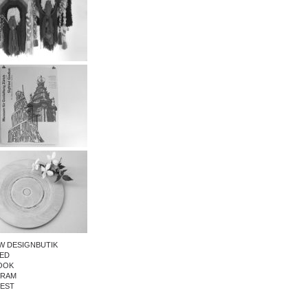
W DESIGNBUTIK
ED
OOK
GRAM
REST