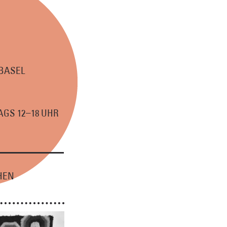
 BASEL
–
GS 12
18 UHR
HEN