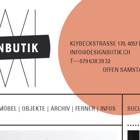
KLYBECKSTRASSE 170, 4057
INFO@DESIGNBUTIK.CH
—
T
07
9
63
8
3
9
3
2
OFFEN SAMSTA
MÖBEL
|
OBJEKTE
|
ARCHIV
|
FERNER
|
INFOS
SUC