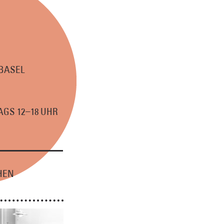
 BASEL
–
GS 12
18 UHR
HEN