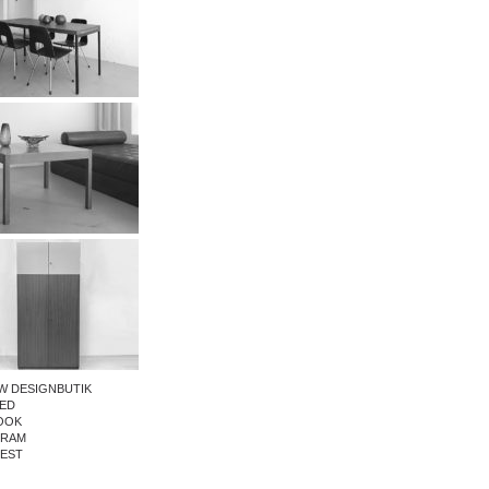
W DESIGNBUTIK
ED
OOK
GRAM
REST