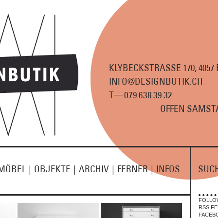
KLYBECKSTRASSE 170, 4057
INFO@DESIGNBUTIK.CH
—
T
07
9
63
8
3
9
3
2
OFFEN SAMSTA
MÖBEL
|
OBJEKTE
|
ARCHIV
|
FERNER
|
INFOS
SUC
FOLLO
RSS FE
FACEB