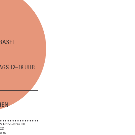
 BASEL
–
GS 12
18 UHR
HEN
W DESIGNBUTIK
ED
OOK