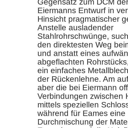
Gegensatz zum DCM der
Eiermanns Entwurf in ve
Hinsicht pragmatischer g
Anstelle ausladender
Stahlrohrschwünge, suc
den direktesten Weg beim
und anstatt eines aufwän
abgeflachten Rohrstücks
ein einfaches Metallblec
der Rückenlehne. Am auff
aber die bei Eiermann of
Verbindungen zwischen H
mittels speziellen Schlos
während für Eames eine
Durchmischung der Materi