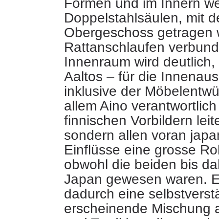
Formen und im Innern we
Doppelstahlsäulen, mit 
Obergeschoss getragen w
Rattanschlaufen verbun
Innenraum wird deutlich, 
Aaltos – für die Innenaus
inklusive der Möbelentwü
allem Aino verantwortlich
finnischen Vorbildern leit
sondern allen voran japa
Einflüsse eine grosse Rol
obwohl die beiden bis dah
Japan gewesen waren. En
dadurch eine selbstverst
erscheinende Mischung 