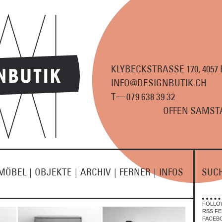
KLYBECKSTRASSE 170, 4057
INFO@DESIGNBUTIK.CH
—
T
07
9
63
8
3
9
3
2
OFFEN SAMSTA
MÖBEL
|
OBJEKTE
|
ARCHIV
|
FERNER
|
INFOS
SUC
FOLLO
RSS FE
FACEB