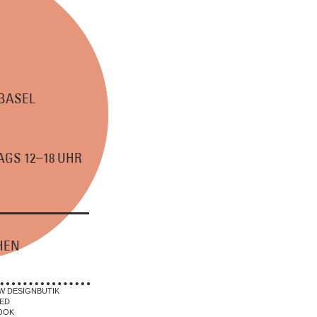
 BASEL
–
GS 12
18 UHR
HEN
W DESIGNBUTIK
ED
OOK