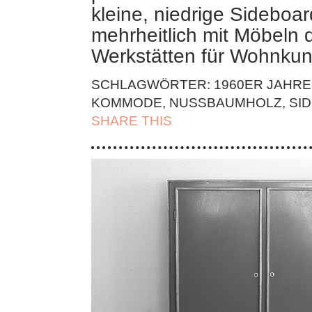
kleine, niedrige Sideboard
mehrheitlich mit Möbeln
Werkstätten für Wohnku
SCHLAGWÖRTER:
1960ER JAHRE
KOMMODE
,
NUSSBAUMHOLZ
,
SI
SHARE THIS
| FACEBOOK |
TWITT