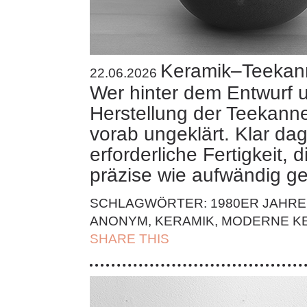
Keramik–Teekan
22.06.2026
Wer hinter dem Entwurf 
Herstellung der Teekanne 
vorab ungeklärt. Klar dag
erforderliche Fertigkeit, 
präzise wie aufwändig g
SCHLAGWÖRTER:
1980ER JAHRE
ANONYM
,
KERAMIK
,
MODERNE K
SHARE THIS
| FACEBOOK |
TWITT