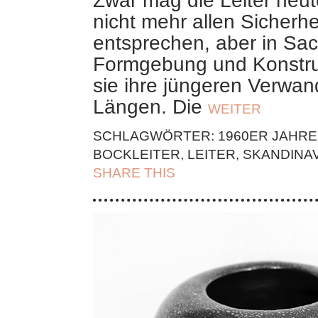
Zwar mag die Leiter heute
nicht mehr allen Sicherhe
entsprechen, aber in Sa
Formgebung und Konstruk
sie ihre jüngeren Verwa
Längen. Die
WEITER
SCHLAGWÖRTER:
1960ER JAHRE
BOCKLEITER
,
LEITER
,
SKANDINA
SHARE THIS
| FACEBOOK |
TWITT