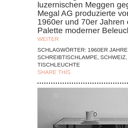
luzernischen Meggen ge
Megal AG produzierte vor
1960er und 70er Jahren e
Palette moderner Beleuc
WEITER
SCHLAGWÖRTER:
1960ER JAHRE
SCHREIBTISCHLAMPE
,
SCHWEIZ
TISCHLEUCHTE
SHARE THIS
| FACEBOOK |
TWITT