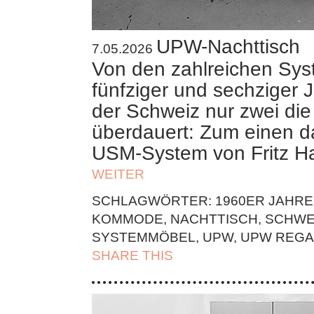
UPW-Nachttisch
7.05.2026
Von den zahlreichen Sy
fünfziger und sechziger 
der Schweiz nur zwei die
überdauert: Zum einen d
USM-System von Fritz Ha
WEITER
SCHLAGWÖRTER:
1960ER JAHRE
KOMMODE
,
NACHTTISCH
,
SCHWE
SYSTEMMÖBEL
,
UPW
,
UPW REGA
SHARE THIS
| FACEBOOK |
TWITT