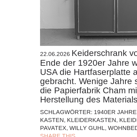
Keiderschrank vo
22.06.2026
Ende der 1920er Jahre w
USA die Hartfaserplatte 
gebracht. Wenige Jahre 
die Papierfabrik Cham mi
Herstellung des Material
SCHLAGWÖRTER:
1940ER JAHRE
KASTEN
,
KLEIDERKASTEN
,
KLEI
PAVATEX
,
WILLY GUHL
,
WOHNBE
SHARE THIS
| FACEBOOK |
TWITT