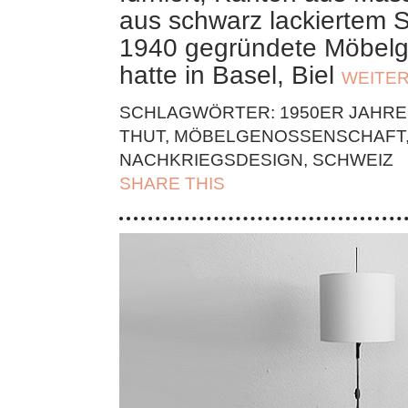
aus schwarz lackiertem S
1940 gegründete Möbelg
hatte in Basel, Biel
WEITE
SCHLAGWÖRTER:
1950ER JAHRE
THUT
,
MÖBELGENOSSENSCHAFT
NACHKRIEGSDESIGN
,
SCHWEIZ
SHARE THIS
| FACEBOOK |
TWITT