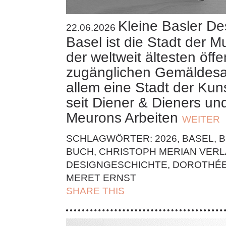
Kleine Basler De
22.06.2026
Basel ist die Stadt der 
der weltweit ältesten öffe
zugänglichen Gemäldes
allem eine Stadt der Kun
seit Diener & Dieners un
Meurons Arbeiten
WEITER
SCHLAGWÖRTER:
2026
,
BASEL
,
B
BUCH
,
CHRISTOPH MERIAN VER
DESIGNGESCHICHTE
,
DOROTHÉE
MERET ERNST
SHARE THIS
| FACEBOOK |
TWITT