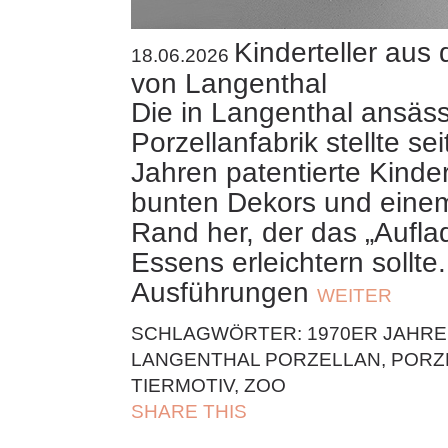
Kinderteller aus 
18.06.2026
von Langenthal
Die in Langenthal ansäs
Porzellanfabrik
stellte sei
Jahren patentierte Kindert
bunten Dekors und eine
Rand her, der das „Aufla
Essens erleichtern sollte
Ausführungen
WEITER
SCHLAGWÖRTER:
1970ER JAHRE
LANGENTHAL PORZELLAN
,
PORZ
TIERMOTIV
,
ZOO
SHARE THIS
| FACEBOOK |
TWITT