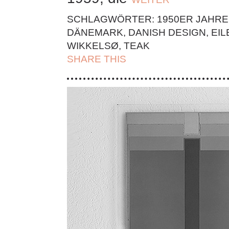
SCHLAGWÖRTER:
1950ER JAHRE
DÄNEMARK
,
DANISH DESIGN
,
EI
WIKKELSØ
,
TEAK
SHARE THIS
| FACEBOOK |
TWITT