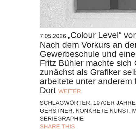
„Colour Level“ vo
7.05.2026
Nach dem Vorkurs an der
Gewerbeschule und einer
Fritz Bühler machte sich
zunächst als Grafiker se
arbeitete unter anderem 
Dort
WEITER
SCHLAGWÖRTER:
1970ER JAHRE
GERSTNER
,
KONKRETE KUNST
,
M
SERIEGRAPHIE
SHARE THIS
| FACEBOOK |
TWITT