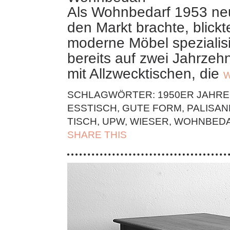
Als Wohnbedarf 1953 neu
den Markt brachte, blickt
moderne Möbel spezialis
bereits auf zwei Jahrzeh
mit Allzwecktischen, die
W
SCHLAGWÖRTER:
1950ER JAHRE
ESSTISCH
,
GUTE FORM
,
PALISA
TISCH
,
UPW
,
WIESER
,
WOHNBED
SHARE THIS
| FACEBOOK |
TWITT